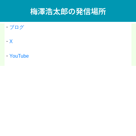
梅澤浩太郎の発信場所
・
ブログ
・
X
・
YouTube